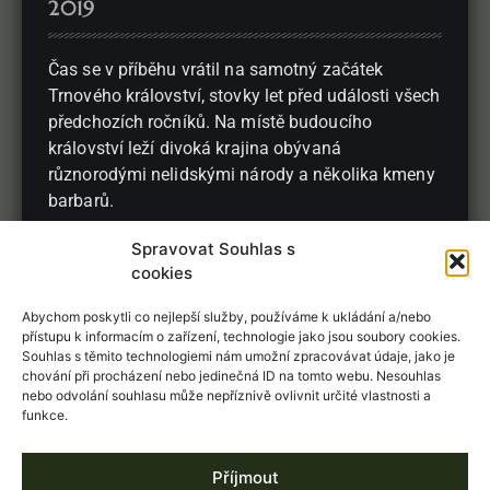
2019
Čas se v příběhu vrátil na samotný začátek
Trnového království, stovky let před události všech
předchozích ročníků. Na místě budoucího
království leží divoká krajina obývaná
různorodými nelidskými národy a několika kmeny
barbarů.
Spravovat Souhlas s
cookies
Abychom poskytli co nejlepší služby, používáme k ukládání a/nebo
přístupu k informacím o zařízení, technologie jako jsou soubory cookies.
Souhlas s těmito technologiemi nám umožní zpracovávat údaje, jako je
chování při procházení nebo jedinečná ID na tomto webu. Nesouhlas
nebo odvolání souhlasu může nepříznivě ovlivnit určité vlastnosti a
t: +420 777 152 052
© Stanislav Čihák
funkce.
Všechny zde vystavené
e-mail:
stanislav.cihak@gmail.com
fotografie jsou autorským
Příjmout
dílem. Můžete je využít pro