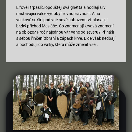
Elfové i trpaslíci opouštějí svá ghetta a hodlají si v
nastávající válce vydobýt rovnoprávnost. A na
venkově se šíří podivné nové náboženství, hlásající
brzký příchod Mesiáše. Co znamenají krvavá znamení
na obloze? Proč najednou vítr vane od severu? Přináší
s sebou řinčení zbraní a zápach krve. Lidé však nedbají
a pochodují do války, která může změnit vše…