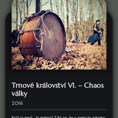
Trnové království VI. – Chaos
války
2016
Král je pryč. Je mrtev? Zdá se, že v zemi to nikoho