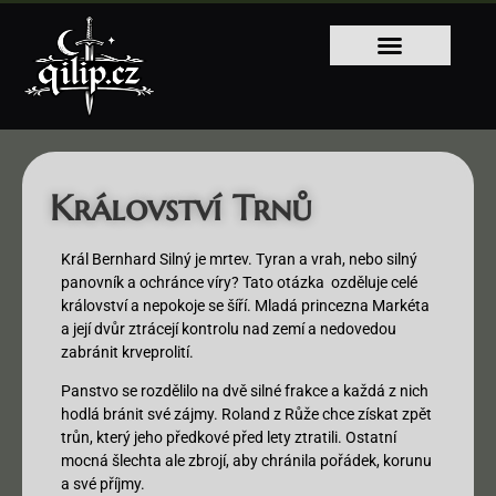
Království Trnů
Král Bernhard Silný je mrtev. Tyran a vrah, nebo silný
panovník a ochránce víry? Tato otázka ozděluje celé
království a nepokoje se šíří. Mladá princezna Markéta
a její dvůr ztrácejí kontrolu nad zemí a nedovedou
zabránit krveprolití.
Panstvo se rozdělilo na dvě silné frakce a každá z nich
hodlá bránit své zájmy. Roland z Růže chce získat zpět
trůn, který jeho předkové před lety ztratili. Ostatní
mocná šlechta ale zbrojí, aby chránila pořádek, korunu
a své příjmy.