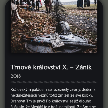
Trnové království X. – Zánik
2018
Královským palácem se rozezněly zvony. Jeden z
nejdůležitějších vězňů totiž zmizel ze své kobky.
Drahovít Trn je pryč! Po království se již dlouho
šuškalo, že Mesiáš je v boží nemilosti. Že Smrt se