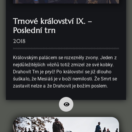
Trnové království IX. –
Poslední trn
2018
Královským palácem se rozezněly zvony. Jeden z
nejdůležitějších vězňů totiž zmizel ze své kobky.
Drahovít Trn je pryč! Po království se již dlouho
šuškalo, že Mesiáš je v boží nemilosti. Že Smrt se
zastavit nelze a že Drahovít je božím poslem.