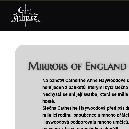
Mirrors of England –
Na panství Catherine Anne Haywoodové se
není jeden z banketů, kterými byla slečn
Nechystá se ani její svatba, která se měla 
hosté.
Slečna Catherine Haywoodová před pár dn
milující rodinu, snoubence a mnoho přátel
Haywoodová podporovala mnoho umělců, vě
na sever, aby se naposledy rozloučili.