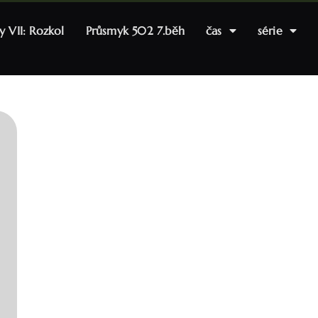
y VII: Rozkol
Průsmyk 502 7.běh
čas
série