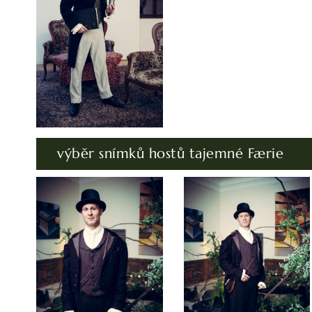
výběr snímků hostů tajemné Færie