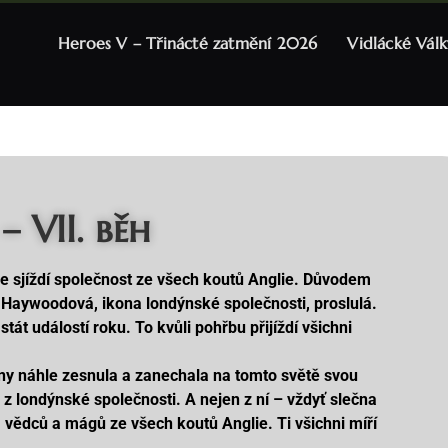
Heroes V – Třinácté zatmění 2026
Vidlácké Válk
 VII. běh
 sjíždí společnost ze všech koutů Anglie. Důvodem
a Haywoodová, ikona londýnské společnosti, proslulá.
stát událostí roku. To kvůli pohřbu přijíždí všichni
y náhle zesnula a zanechala na tomto světě svou
 z londýnské společnosti. A nejen z ní – vždyť slečna
dců a mágů ze všech koutů Anglie. Ti všichni míří