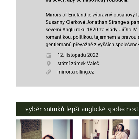
Mirrors of England je výpravný obsahový l
Susanny Clarkové Jonathan Strange a pan N
severní Anglii roku 1820 za vlády Jiřího IV.
romantikou, politikou, tajemnem a pravou 
gentlemanů převážně z vyšších společensk
12. listopadu 2022
státní zámek Valeč
mirrors.rolling.cz
výběr snímků lepší anglické společnost