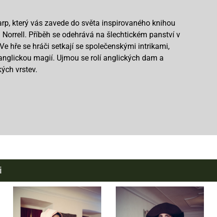
arp, který vás zavede do světa inspirovaného knihou
orrell. Příběh se odehrává na šlechtickém panství v
 Ve hře se hráči setkají se společenskými intrikami,
anglickou magií. Ujmou se rolí anglických dam a
ých vrstev.
i