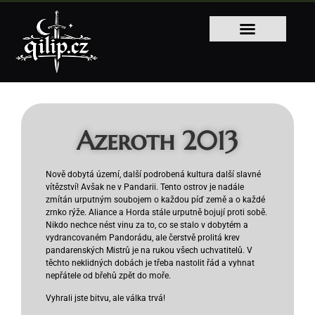
Azeroth 2013
Nově dobytá území, další podrobená kultura další slavné
vítězství! Avšak ne v Pandarii. Tento ostrov je nadále
zmítán urputným soubojem o každou píď země a o každé
zrnko rýže. Aliance a Horda stále urputně bojují proti sobě.
Nikdo nechce nést vinu za to, co se stalo v dobytém a
vydrancovaném Pandorádu, ale čerstvě prolitá krev
pandarenských Mistrů je na rukou všech uchvatitelů. V
těchto neklidných dobách je třeba nastolit řád a vyhnat
nepřátele od břehů zpět do moře.
Vyhrali jste bitvu, ale válka trvá!