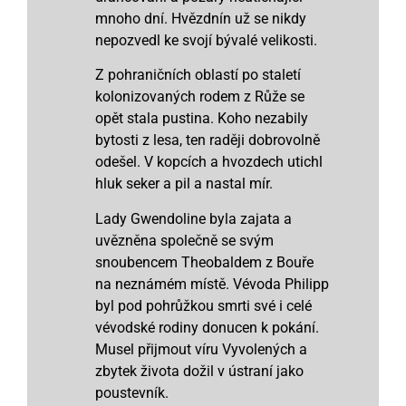
mnoho dní. Hvězdnín už se nikdy
nepozvedl ke svojí bývalé velikosti.
Z pohraničních oblastí po staletí
kolonizovaných rodem z Růže se
opět stala pustina. Koho nezabily
bytosti z lesa, ten raději dobrovolně
odešel. V kopcích a hvozdech utichl
hluk seker a pil a nastal mír.
Lady Gwendoline byla zajata a
uvězněna společně se svým
snoubencem Theobaldem z Bouře
na neznámém místě. Vévoda Philipp
byl pod pohrůžkou smrti své i celé
vévodské rodiny donucen k pokání.
Musel přijmout víru Vyvolených a
zbytek života dožil v ústraní jako
poustevník.