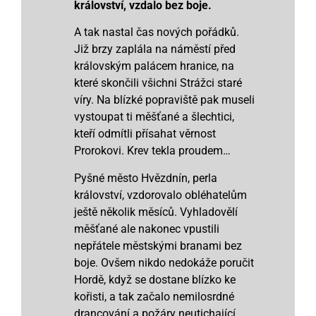
království, vzdalo bez boje.
A tak nastal čas nových pořádků.
Již brzy zaplála na náměstí před
královským palácem hranice, na
které skončili všichni Strážci staré
víry. Na blízké popraviště pak museli
vystoupat ti měšťané a šlechtici,
kteří odmítli přísahat věrnost
Prorokovi. Krev tekla proudem…
Pyšné město Hvězdnín, perla
království, vzdorovalo obléhatelům
ještě několik měsíců. Vyhladovělí
měšťané ale nakonec vpustili
nepřátele městskými branami bez
boje. Ovšem nikdo nedokáže poručit
Hordě, když se dostane blízko ke
kořisti, a tak začalo nemilosrdné
drancování a požáry neutichající