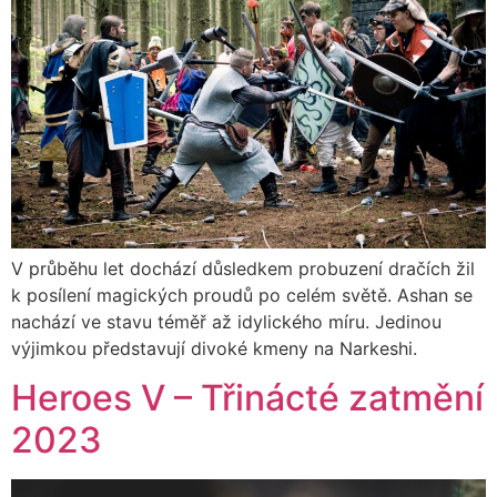
V průběhu let dochází důsledkem probuzení dračích žil
k posílení magických proudů po celém světě. Ashan se
nachází ve stavu téměř až idylického míru. Jedinou
výjimkou představují divoké kmeny na Narkeshi.
Heroes V – Třinácté zatmění
2023