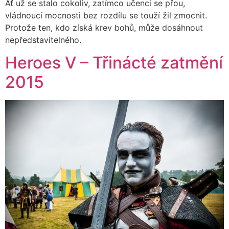
Ať už se stalo cokoliv, zatímco učenci se přou,
vládnoucí mocnosti bez rozdílu se touží žil zmocnit.
Protože ten, kdo získá krev bohů, může dosáhnout
nepředstavitelného.
Heroes V – Třinácté zatmění
2015