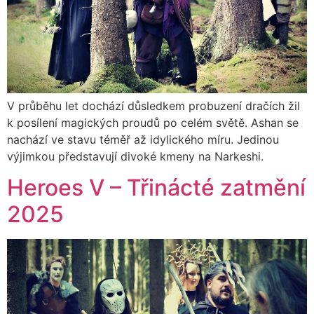
V průběhu let dochází důsledkem probuzení dračích žil
k posílení magických proudů po celém světě. Ashan se
nachází ve stavu téměř až idylického míru. Jedinou
výjimkou představují divoké kmeny na Narkeshi.
Heroes V – Třinácté zatmění
2025