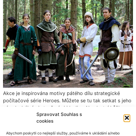
Akce je inspirována motivy pátého dílu strategické
počítačové série Heroes. Můžete se tu tak setkat s jeho
národy, bájnými stvořeními i hrdiny. Na vlastní kůži
Spravovat Souhlas s
prožít mnohé z legendárních příběhů, či nesmazatelně
cookies
vepsat do dějin své vlastní.
Abychom poskytli co nejlepší služby, používáme k ukládání a/nebo