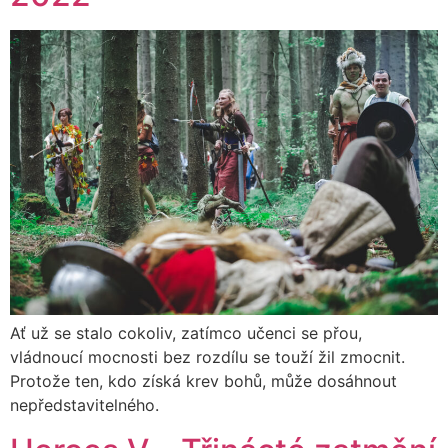
Ať už se stalo cokoliv, zatímco učenci se přou,
vládnoucí mocnosti bez rozdílu se touží žil zmocnit.
Protože ten, kdo získá krev bohů, může dosáhnout
nepředstavitelného.