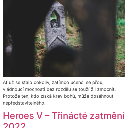
Ať už se stalo cokoliv, zatímco učenci se přou,
vládnoucí mocnosti bez rozdílu se touží žil zmocnit.
Protože ten, kdo získá krev bohů, může dosáhnout
nepředstavitelného.
Heroes V – Třinácté zatmění
2022