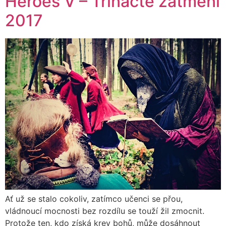
Heroes V – Třinácté zatmění
2017
Ať už se stalo cokoliv, zatímco učenci se přou,
vládnoucí mocnosti bez rozdílu se touží žil zmocnit.
Protože ten, kdo získá krev bohů, může dosáhnout