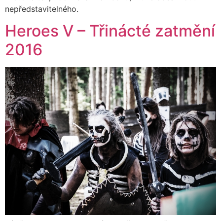
nepředstavitelného.
Heroes V – Třinácté zatmění
2016