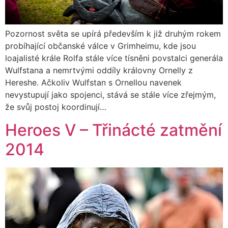
Pozornost světa se upírá především k již druhým rokem
probíhající občanské válce v Grimheimu, kde jsou
loajalisté krále Rolfa stále více tísněni povstalci generála
Wulfstana a nemrtvými oddíly královny Ornelly z
Hereshe. Ačkoliv Wulfstan s Ornellou navenek
nevystupují jako spojenci, stává se stále více zřejmým,
že svůj postoj koordinují…
Heroes V – Třinácté zatmění
2014