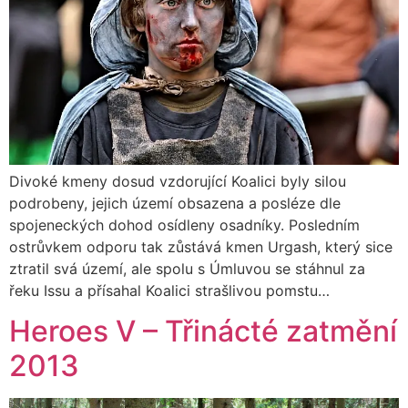
Divoké kmeny dosud vzdorující Koalici byly silou
podrobeny, jejich území obsazena a posléze dle
spojeneckých dohod osídleny osadníky. Posledním
ostrůvkem odporu tak zůstává kmen Urgash, který sice
ztratil svá území, ale spolu s Úmluvou se stáhnul za
řeku Issu a přísahal Koalici strašlivou pomstu…
Heroes V – Třinácté zatmění
2013