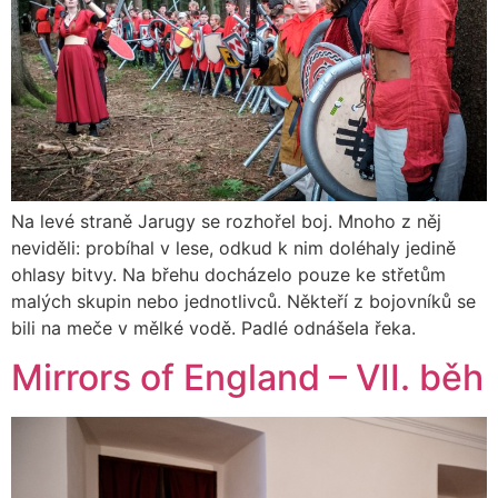
Na levé straně Jarugy se rozhořel boj. Mnoho z něj
neviděli: probíhal v lese, odkud k nim doléhaly jedině
ohlasy bitvy. Na břehu docházelo pouze ke střetům
malých skupin nebo jednotlivců. Někteří z bojovníků se
bili na meče v mělké vodě. Padlé odnášela řeka.
Mirrors of England – VII. běh