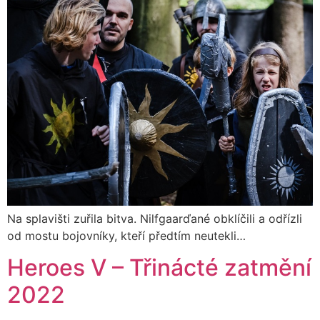
Na splavišti zuřila bitva. Nilfgaarďané obklíčili a odřízli
od mostu bojovníky, kteří předtím neutekli…
Heroes V – Třinácté zatmění
2022