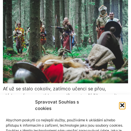
Ať už se stalo cokoliv, zatímco učenci se přou,
vládnoucí mocnosti bez rozdílu se touží žil zmocnit.
Spravovat Souhlas s
Protože ten, kdo získá krev bohů, může dosáhnout
cookies
nepředstavitelného.
Abychom poskytli co nejlepší služby, používáme k ukládání a/nebo
přístupu k informacím o zařízení, technologie jako jsou soubory cookies.
Souhlas s těmito technologiemi nám umožní zpracovávat údaje, jako je