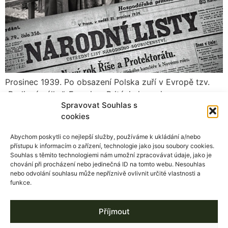
Prosinec 1939. Po obsazení Polska zuří v Evropě tzv.
„Podivná válka“, Francie a Británie jsou sice s
Spravovat Souhlas s
Německem ve válečném stavu, boje však ještě
cookies
nevypukly.
Abychom poskytli co nejlepší služby, používáme k ukládání a/nebo
přístupu k informacím o zařízení, technologie jako jsou soubory cookies.
Souhlas s těmito technologiemi nám umožní zpracovávat údaje, jako je
chování při procházení nebo jedinečná ID na tomto webu. Nesouhlas
nebo odvolání souhlasu může nepříznivě ovlivnit určité vlastnosti a
t: +420 777 152 052
© Stanislav Čihák
funkce.
Všechny zde vystavené
e-mail:
stanislav.cihak@gmail.com
fotografie jsou autorským
Příjmout
dílem. Můžete je využít pro
nekomerční účely s uvedením