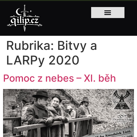
Rubrika:
Bitvy a
LARPy 2020
Pomoc z nebes – XI. běh